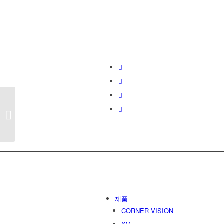
View Another
Project
코너 비전2 | 스카니아
윙바디 11톤
제품
CORNER VISION