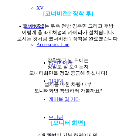
XV
[코너비전2 장착 후]
코너비전2는 우측 전방 양측면 그리고 후방
악세사리
이렇게 총 4개 채널의 카메라가 설치됩니다.
보시는 것처럼 코너비전 2 장착을 완료했습니다.
Accessories Line
장착하고 난 뒤에는
옵션카메라
정말로 잘 보이는지
모니터화면을 정말 궁금해 하십니다!
거치대
설치를 마친 차량 내부
모니터화면 확인하러 가볼까요?
케이블 및 기타
모니터
[모니터 화면]
4개 채널이 기본 화면이지만
MD