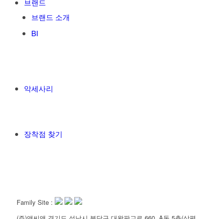
브랜드
브랜드 소개
BI
악세사리
장착점 찾기
Family Site :
(주)앤씨앤 경기도 성남시 분당구 대왕판교로 660, A동 5층(삼평