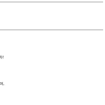
차!
며,