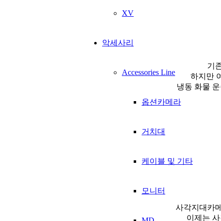
XV
악세사리
기존
Accessories Line
하지만 
냉동 화물 운
옵션카메라
거치대
케이블 및 기타
모니터
사각지대카메
이제는 사
MD