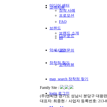
미디어 센터
고객지원
장착 사례
프로모션
FAQ
브랜드
브랜드 소개
다운로드
BI
악세사리
고객문의
장착점 찾기
고객리뷰
map_search
장착점 찾기
Family Site :
login
로그인
(주)앤씨앤 경기도 성남시 분당구 대왕판교로
대표자: 최종현 / 사업자 등록번호: 213-86-31520