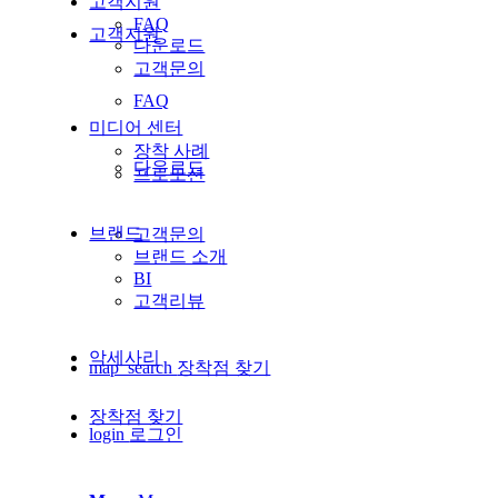
고객지원
FAQ
고객지원
다운로드
고객문의
FAQ
미디어 센터
장착 사례
다운로드
프로모션
브랜드
고객문의
브랜드 소개
BI
고객리뷰
악세사리
map_search
장착점 찾기
장착점 찾기
login
로그인