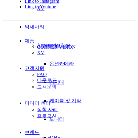
Link to Instagram
Link to Youtube
XV
악세사리
제품
Accessories Line
CORNER VISION
XV
옵션카메라
고객지원
FAQ
다운로드
거치대
고객문의
케이블 및 기타
미디어 센터
장착 사례
프로모션
모니터
브랜드
MD