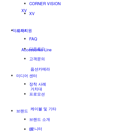
CORNER VISION
XV
XV
악세사리
고객지원
FAQ
다운로드
Accessories Line
고객문의
옵션카메라
미디어 센터
장착 사례
거치대
프로모션
케이블 및 기타
브랜드
브랜드 소개
모니터
BI